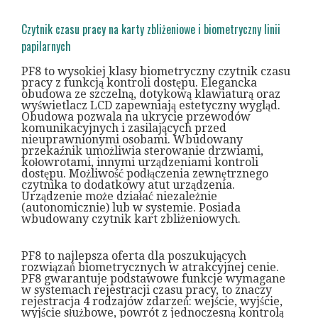
Czytnik czasu pracy na karty zbliżeniowe i biometryczny linii
papilarnych
PF8 to wysokiej klasy biometryczny czytnik czasu
pracy z funkcją kontroli dostępu. Elegancka
obudowa ze szczelną, dotykową klawiaturą oraz
wyświetlacz LCD zapewniają estetyczny wygląd.
Obudowa pozwala na ukrycie przewodów
komunikacyjnych i zasilających przed
nieuprawnionymi osobami. Wbudowany
przekaźnik umożliwia sterowanie drzwiami,
kołowrotami, innymi urządzeniami kontroli
dostępu. Możliwość podłączenia zewnętrznego
czytnika to dodatkowy atut urządzenia.
Urządzenie może działać niezależnie
(autonomicznie) lub w systemie. Posiada
wbudowany czytnik kart zbliżeniowych.
PF8 to najlepsza oferta dla poszukujących
rozwiązań biometrycznych w atrakcyjnej cenie.
PF8 gwarantuje podstawowe funkcje wymagane
w systemach rejestracji czasu pracy, to znaczy
rejestracja 4 rodzajów zdarzeń: wejście, wyjście,
wyjście służbowe, powrót z jednoczesną kontrolą