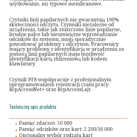
użytkowanie, niż typowe membranowe.
Czytniki linii papilarnych nie gwarantują 100%
skuteczności odczytu. Czynniki niezależne od
urządzenia, takie jak zniszczone linie papilarne,
brudne palce lub nieumiejętne wprowadzanie
odcisków do systemu, mogą sporadycznie
powodować problemy z odczytem. Pracownicy
mający problemy z identyfikacją w urządzeniu za
pomocą linii papilarnych maja możliwość
identyfikacji kartą zbliżeniową lub kodem
klawiatury.
Czytnik PF8 współpracuje z profesjonalnym
oprogramowaniem rejestracji czasu pracy
RcpAccessNet+ oraz RcpAccessLajt.
Techniczny opis produktu
Pamięć zdarzeń: 50 000
Pamięć odcisków oraz kart: 2 200/30 000
Opcjonalny wybór rodzaju kart