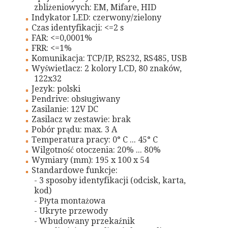
zbliżeniowych: EM, Mifare, HID
Indykator LED: czerwony/zielony
Czas identyfikacji: <=2 s
FAR: <=0,0001%
FRR: <=1%
Komunikacja: TCP/IP, RS232, RS485, USB
Wyświetlacz: 2 kolory LCD, 80 znaków,
122x32
Jezyk: polski
Pendrive: obsługiwany
Zasilanie: 12V DC
Zasilacz w zestawie: brak
Pobór prądu: max. 3 A
Temperatura pracy: 0° C ... 45° C
Wilgotność otoczenia: 20% ... 80%
Wymiary (mm): 195 x 100 x 54
Standardowe funkcje:
- 3 sposoby identyfikacji (odcisk, karta,
kod)
- Płyta montażowa
- Ukryte przewody
- Wbudowany przekaźnik