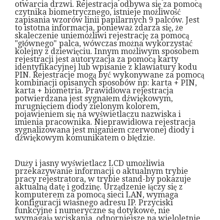
otwarcia drzwi. Rejestracja odbywa się za pomocą
czytnika biometrycznego, istnieje możliwość
zapisania wzorów linii papilarnych 9 palców. Jest
to istotna informacja, ponieważ zdarza się, że
skaleczenie uniemożliwi rejestrację za pomocą
"głównego" palca, wówczas można wykorzystać
kolejny z dziewięciu. Innym możliwym sposobem
rejestracji jest autoryzacja za pomocą karty
identyfikacyjnej lub wpisanie z klawiatury kodu
PIN. Rejestracje mogą być wykonywane za pomocą
kombinacji opisanych sposobów np: karta + PIN,
karta + biometria. Prawidłowa rejestracja
potwierdzana jest sygnałem dźwiękowym,
mrugnięciem diody zielonym kolorem,
pojawieniem się na wyświetlaczu nazwiska i
imienia pracownika. Nieprawidłowa rejestracja
sygnalizowana jest miganiem czerwonej diody i
dźwiękowym komunikatem o błędzie.
Duży i jasny wyświetlacz LCD umożliwia
przekazywanie informacji o aktualnym trybie
pracy rejestratora, w trybie stand-by pokazuje
aktualną datę i godzinę. Urządzenie łączy się z
komputerem za pomocą sieci LAN, wymaga
konfiguracji własnego adresu IP. Przyciski
funkcyjne i numeryczne są dotykowe, nie
wymagają wciskania, odporniejsze na wieloletnie